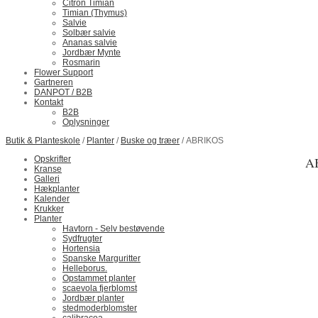
Citron Timian
Timian (Thymus)
Salvie
Solbær salvie
Ananas salvie
Jordbær Mynte
Rosmarin
Flower Support
Gartneren
DANPOT / B2B
Kontakt
B2B
Oplysninger
Butik & Planteskole
/
Planter
/
Buske og træer
/ ABRIKOS
Opskrifter
A
Kranse
Galleri
Hækplanter
Kalender
Krukker
Planter
Havtorn - Selv bestøvende
Sydfrugter
Hortensia
Spanske Marguritter
Helleborus.
Opstammet planter
scaevola fjerblomst
Jordbær planter
stedmoderblomster