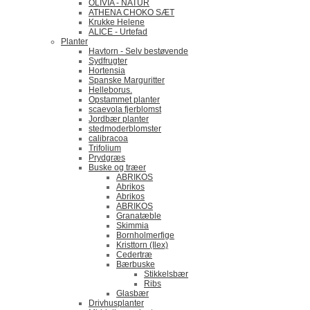
OLIVIA - NATUR
ATHENA CHOKO SÆT
Krukke Helene
ALICE - Urtefad
Planter
Havtorn - Selv bestøvende
Sydfrugter
Hortensia
Spanske Marguritter
Helleborus.
Opstammet planter
scaevola fjerblomst
Jordbær planter
stedmoderblomster
calibracoa
Trifolium
Prydgræs
Buske og træer
ABRIKOS
Abrikos
Abrikos
ABRIKOS
Granatæble
Skimmia
Bornholmerfige
Kristtorn (Ilex)
Cedertræ
Bærbuske
Stikkelsbær
Ribs
Glasbær
Drivhusplanter