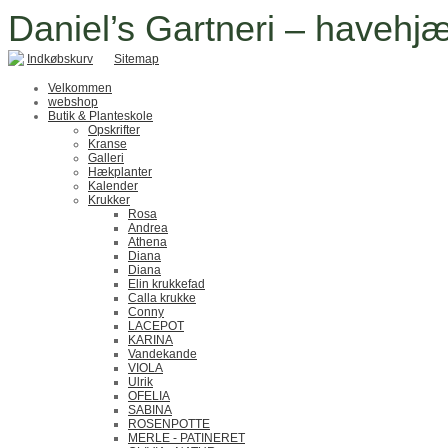
Daniel’s Gartneri – havehjæ
Indkøbskurv
Sitemap
Velkommen
webshop
Butik & Planteskole
Opskrifter
Kranse
Galleri
Hækplanter
Kalender
Krukker
Rosa
Andrea
Athena
Diana
Diana
Elin krukkefad
Calla krukke
Conny
LACEPOT
KARINA
Vandekande
VIOLA
Ulrik
OFELIA
SABINA
ROSENPOTTE
MERLE - PATINERET