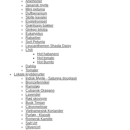
Anemoner
Japansk myrte
Mini petunia
Duftgeranium
Stolte kavaler
Engletrompet
Grøntsags bakker
Ginkgo biloba
Eukalyptus
Rabarber
Sort Petunia
Leucanthemon Shasta Daisy
Chili
Hot habanero
Hot tomato
Hot Burrito
Dahlia
Tomater
Lokale krydderurter
Indisk Mynte - Satureja douglasii
Bronzefennikel
Ramsløg
Cubansk Oragano
Lavendel
Rød skovsyre
Busk Timian
Citronmelisse
Vietnamesisk Koriander
Purløg - Klassik
Romersk Kamille
Salt Urt
OlivenUrt