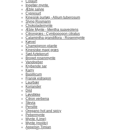
Colaurt
Ingefær mynte.
Æble salvie
Cypresurt
Kinesisk purløg - Allium tuberosum
Slyng Rosmarin
Chokolademynte
Æble Mynte - Mentha suaveolens
Citrongræs - Cymbopogon citratus
Calamintha grandiflora - Rosenmynte
Kørvel
Champignon-plante
Kinesiske magi græs
Sød Aztekerurt
Broget rosenmynte
Vandpeber
Krybende sar
Karry
Basillicum
Fransk estragon
Laurbær
Koriander
Dild
Løvstikke
Citron verbena
Stevia
Persille
Oregano hot and spicy
Pebermynte
Mynte (Lime)
Mynte (mojito)
Appelsin Timian