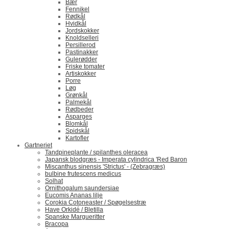
Bær
Fennikel
Rødkål
Hvidkål
Jordskokker
Knoldselleri
Persillerod
Pastinakker
Gulerødder
Friske tomater
Artiskokker
Porre
Løg
Grønkål
Palmekål
Rødbeder
Asparges
Blomkål
Spidskål
Kartofler
Gartneriet
Tandpineplante / spilanthes oleracea
Japansk blodgræs - Imperata cylindrica 'Red Baron
Miscanthus sinensis 'Strictus' - (Zebragræs)
bulbine frutescens medicus
Solhat
Ornithogalum saundersiae
Eucomis Ananas lilje
Corokia Cotoneaster / Spøgelsestræ
Have Orkidé / Bletilla
Spanske Margueritter
Bracopa