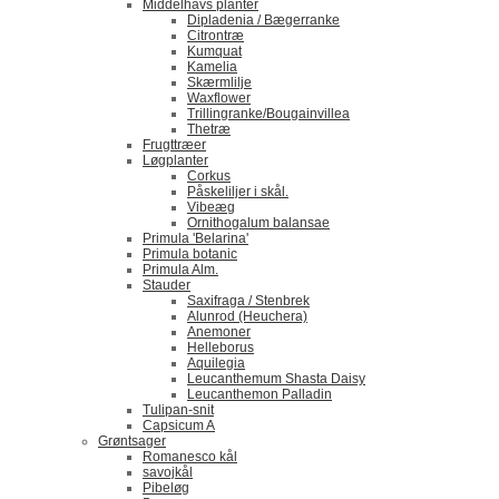
Middelhavs planter
Dipladenia / Bægerranke
​Citrontræ
Kumquat
​Kamelia
Skærmlilje
Waxflower
​Trillingranke/Bougainvillea
Thetræ
Frugttræer
Løgplanter
Corkus
Påskeliljer i skål.
Vibeæg
Ornithogalum balansae
Primula 'Belarina'
Primula botanic
Primula Alm.
Stauder
Saxifraga / Stenbrek
Alunrod (Heuchera)
Anemoner
Helleborus
Aquilegia
Leucanthemum Shasta Daisy
Leucanthemon Palladin
Tulipan-snit
Capsicum A
Grøntsager
Romanesco kål
savojkål
Pibeløg