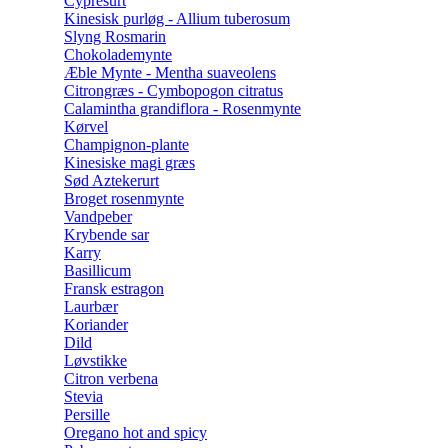
Cypresurt
Kinesisk purløg - Allium tuberosum
Slyng Rosmarin
Chokolademynte
Æble Mynte - Mentha suaveolens
Citrongræs - Cymbopogon citratus
Calamintha grandiflora - Rosenmynte
Kørvel
Champignon-plante
Kinesiske magi græs
Sød Aztekerurt
Broget rosenmynte
Vandpeber
Krybende sar
Karry
Basillicum
Fransk estragon
Laurbær
Koriander
Dild
Løvstikke
Citron verbena
Stevia
Persille
Oregano hot and spicy