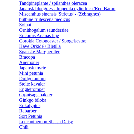
Tandpineplante / spilanthes oleracea
Japansk blodgræs - Imperata cylindrica 'Red Baron
Miscanthus sinensis 'Strictus' - (Zebragræs)
bulbine frutescens medicus
Solhat
Ornithogalum saundersiae
Eucomis Ananas lilje
Corokia Cotoneaster / Spøgelsestræ
Have Orkidé / Bletilla
Spanske Margueritter
Bracopa
Anemoner
Japansk myrte
Mini petunia
Duftgeranium
Stolte kavaler
Engletrompet
Grøntsags bakker
Ginkgo biloba
Eukalyptus
Rabarber
Sort Petunia
Leucanthemon Shasta Daisy
Chili