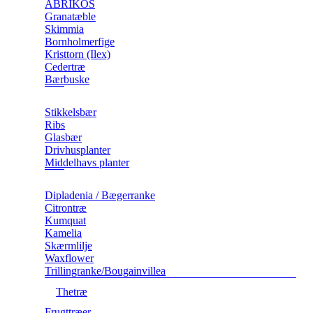
ABRIKOS
Granatæble
Skimmia
Bornholmerfige
Kristtorn (Ilex)
Cedertræ
Bærbuske
Stikkelsbær
Ribs
Glasbær
Drivhusplanter
Middelhavs planter
Dipladenia / Bægerranke
​Citrontræ
Kumquat
​Kamelia
Skærmlilje
Waxflower
​Trillingranke/Bougainvillea
Thetræ
Frugttræer