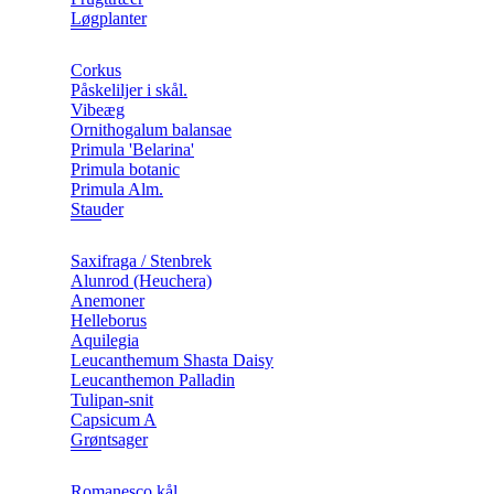
Løgplanter
Corkus
Påskeliljer i skål.
Vibeæg
Ornithogalum balansae
Primula 'Belarina'
Primula botanic
Primula Alm.
Stauder
Saxifraga / Stenbrek
Alunrod (Heuchera)
Anemoner
Helleborus
Aquilegia
Leucanthemum Shasta Daisy
Leucanthemon Palladin
Tulipan-snit
Capsicum A
Grøntsager
Romanesco kål