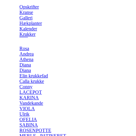
Opskrifter
Kranse
Galleri
Hækplanter
Kalender
Krukker
Rosa
Andrea
Athena
Diana
Diana
Elin krukkefad
Calla krukke
Conny
LACEPOT
KARINA
Vandekande
VIOLA
Ulrik
OFELIA
SABINA
ROSENPOTTE
MERLE - PATINERET