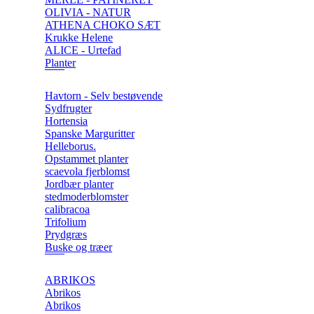
OLIVIA - NATUR
ATHENA CHOKO SÆT
Krukke Helene
ALICE - Urtefad
Planter
Havtorn - Selv bestøvende
Sydfrugter
Hortensia
Spanske Marguritter
Helleborus.
Opstammet planter
scaevola fjerblomst
Jordbær planter
stedmoderblomster
calibracoa
Trifolium
Prydgræs
Buske og træer
ABRIKOS
Abrikos
Abrikos