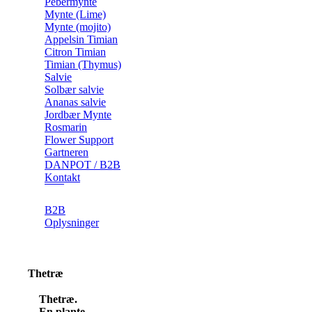
Pebermynte
Mynte (Lime)
Mynte (mojito)
Appelsin Timian
Citron Timian
Timian (Thymus)
Salvie
Solbær salvie
Ananas salvie
Jordbær Mynte
Rosmarin
Flower Support
Gartneren
DANPOT / B2B
Kontakt
B2B
Oplysninger
Thetræ
Thetræ.
En plante