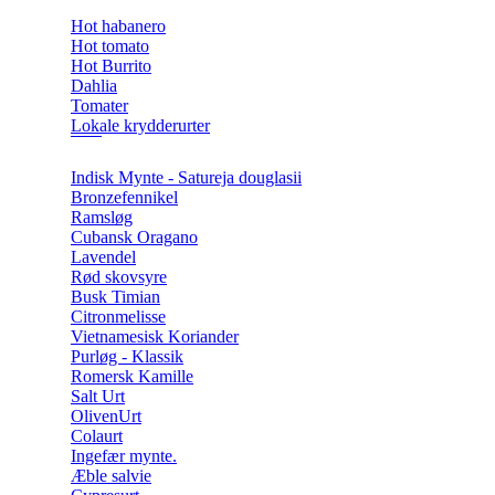
Hot habanero
Hot tomato
Hot Burrito
Dahlia
Tomater
Lokale krydderurter
Indisk Mynte - Satureja douglasii
Bronzefennikel
Ramsløg
Cubansk Oragano
Lavendel
Rød skovsyre
Busk Timian
Citronmelisse
Vietnamesisk Koriander
Purløg - Klassik
Romersk Kamille
Salt Urt
OlivenUrt
Colaurt
Ingefær mynte.
Æble salvie