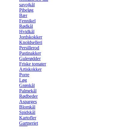
savojkål
Pibeløg
Bær
Fennikel
Rødkål
Hvidkål
Jordskokker
Knoldselleri
Persillerod
Pastinakker
Gulerødder
Friske tomater
Artiskokker
Porre
Løg
Grønkål
Palmekål
Rødbeder
Asparges
Blomkål
Spidskål
Kartofler
Gartneriet