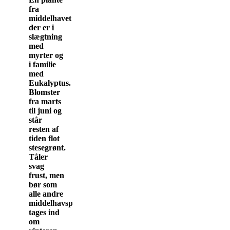
fra
middelhavet
der er i
slægtning
med
myrter og
i familie
med
Eukalyptus.
Blomster
fra marts
til juni og
står
resten af
tiden flot
stesegrønt.
Tåler
svag
frust, men
bør som
alle andre
middelhavsplanter
tages ind
om