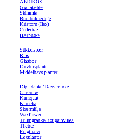
ABRIKOS
Granatæble
Skimmia
Bornholmerfige
Kristtorn (Ilex)
Cedertræ
Bærbuske
Stikkelsbær
Ribs
Glasbær
Drivhusplanter
Middelhavs planter
Dipladenia / Bægerranke
​Citrontræ
Kumquat
​Kamelia
Skærmlilje
Waxflower
​Trillingranke/Bougainvillea
Thetræ
Frugttræer
Løgplanter