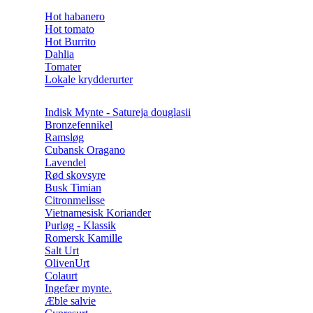
Hot habanero
Hot tomato
Hot Burrito
Dahlia
Tomater
Lokale krydderurter
Indisk Mynte - Satureja douglasii
Bronzefennikel
Ramsløg
Cubansk Oragano
Lavendel
Rød skovsyre
Busk Timian
Citronmelisse
Vietnamesisk Koriander
Purløg - Klassik
Romersk Kamille
Salt Urt
OlivenUrt
Colaurt
Ingefær mynte.
Æble salvie