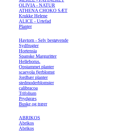
OLIVIA - NATUR
ATHENA CHOKO SÆT
Krukke Helene
ALICE - Urtefad
Planter
Havtorn - Selv bestøvende
Sydfrugter
Hortensia
Spanske Marguritter
Helleborus.
Opstammet planter
scaevola fjerblomst
Jordbær planter
stedmoderblomster
calibracoa
Trifolium
Prydgræs
Buske og træer
ABRIKOS
Abrikos
Abrikos