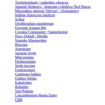
Tandpineplante / spilanthes oleracea
Japansk blodgræs - Imperata cylindrica 'Red Baron
Miscanthus sinensis 'Strictus' - (Zebragræs)
bulbine frutescens medicus
Solhat
Ornithogalum saundersiae
Eucomis Ananas lilje
Corokia Cotoneaster / Spøgelsestræ
Have Orkidé / Bletilla
Spanske Margueritter
Bracopa
Anemoner
Japansk myrte
Mini petunia
Duftgeranium
Stolte kavaler
Engletrompet
Grøntsags bakker
Ginkgo biloba
Eukalyptus
Rabarber
Sort Petunia
Leucanthemon Shasta Daisy
Chili