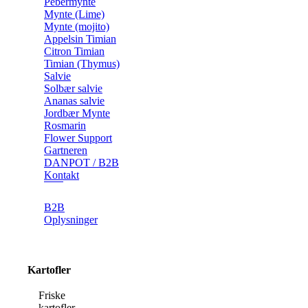
Pebermynte
Mynte (Lime)
Mynte (mojito)
Appelsin Timian
Citron Timian
Timian (Thymus)
Salvie
Solbær salvie
Ananas salvie
Jordbær Mynte
Rosmarin
Flower Support
Gartneren
DANPOT / B2B
Kontakt
B2B
Oplysninger
Kartofler
Friske
kartofler