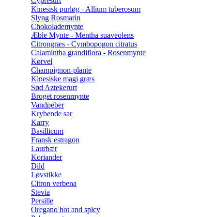
Cypresurt
Kinesisk purløg - Allium tuberosum
Slyng Rosmarin
Chokolademynte
Æble Mynte - Mentha suaveolens
Citrongræs - Cymbopogon citratus
Calamintha grandiflora - Rosenmynte
Kørvel
Champignon-plante
Kinesiske magi græs
Sød Aztekerurt
Broget rosenmynte
Vandpeber
Krybende sar
Karry
Basillicum
Fransk estragon
Laurbær
Koriander
Dild
Løvstikke
Citron verbena
Stevia
Persille
Oregano hot and spicy