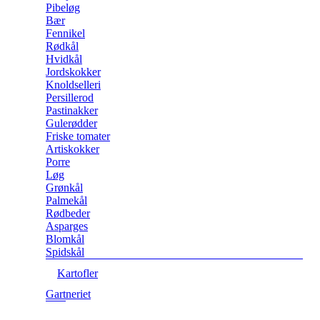
Pibeløg
Bær
Fennikel
Rødkål
Hvidkål
Jordskokker
Knoldselleri
Persillerod
Pastinakker
Gulerødder
Friske tomater
Artiskokker
Porre
Løg
Grønkål
Palmekål
Rødbeder
Asparges
Blomkål
Spidskål
Kartofler
Gartneriet