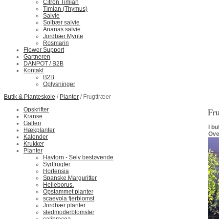
Citron Timian
Timian (Thymus)
Salvie
Solbær salvie
Ananas salvie
Jordbær Mynte
Rosmarin
Flower Support
Gartneren
DANPOT / B2B
Kontakt
B2B
Oplysninger
Butik & Planteskole
/
Planter
/ Frugttræer
Opskrifter
Fru
Kranse
Galleri
I bu
Hækplanter
Ove
Kalender
Krukker
Planter
Havtorn - Selv bestøvende
Sydfrugter
Hortensia
Spanske Marguritter
Helleborus.
Opstammet planter
scaevola fjerblomst
Jordbær planter
stedmoderblomster