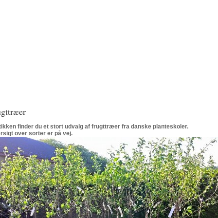
gttræer
tikken finder du et stort udvalg af frugttræer fra danske planteskoler.
rsigt over sorter er på vej.