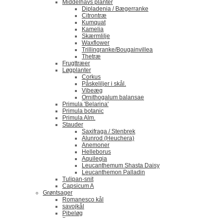
Middelhavs planter
Dipladenia / Bægerranke
​Citrontræ
Kumquat
​Kamelia
Skærmlilje
Waxflower
​Trillingranke/Bougainvillea
Thetræ
Frugttræer
Løgplanter
Corkus
Påskeliljer i skål.
Vibeæg
Ornithogalum balansae
Primula 'Belarina'
Primula botanic
Primula Alm.
Stauder
Saxifraga / Stenbrek
Alunrod (Heuchera)
Anemoner
Helleborus
Aquilegia
Leucanthemum Shasta Daisy
Leucanthemon Palladin
Tulipan-snit
Capsicum A
Grøntsager
Romanesco kål
savojkål
Pibeløg