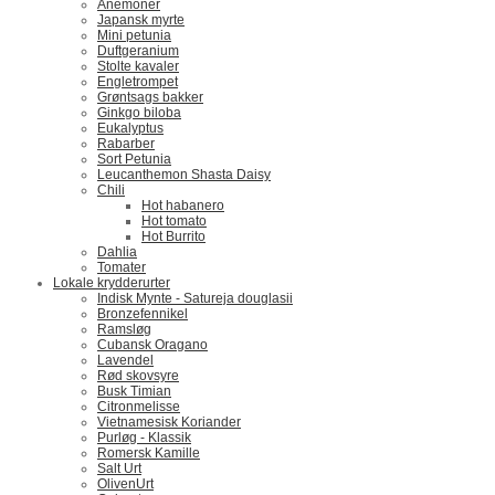
Anemoner
Japansk myrte
Mini petunia
Duftgeranium
Stolte kavaler
Engletrompet
Grøntsags bakker
Ginkgo biloba
Eukalyptus
Rabarber
Sort Petunia
Leucanthemon Shasta Daisy
Chili
Hot habanero
Hot tomato
Hot Burrito
Dahlia
Tomater
Lokale krydderurter
Indisk Mynte - Satureja douglasii
Bronzefennikel
Ramsløg
Cubansk Oragano
Lavendel
Rød skovsyre
Busk Timian
Citronmelisse
Vietnamesisk Koriander
Purløg - Klassik
Romersk Kamille
Salt Urt
OlivenUrt