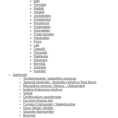
Bær
Fennikel
Rødkål
Hvidkål
Jordskokker
Knoldselleri
Persillerod
Pastinakker
Gulerødder
Friske tomater
Artiskokker
Porre
Løg
Grønkål
Palmekål
Rødbeder
Asparges
Blomkål
Spidskål
Kartofler
Gartneriet
Tandpineplante / spilanthes oleracea
Japansk blodgræs - Imperata cylindrica 'Red Baron
Miscanthus sinensis 'Strictus' - (Zebragræs)
bulbine frutescens medicus
Solhat
Ornithogalum saundersiae
Eucomis Ananas lilje
Corokia Cotoneaster / Spøgelsestræ
Have Orkidé / Bletilla
Spanske Margueritter
Bracopa