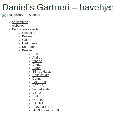
Daniel’s Gartneri – havehjæ
Indkøbskurv
Sitemap
Velkommen
webshop
Butik & Planteskole
Opskrifter
Kranse
Galleri
Hækplanter
Kalender
Krukker
Rosa
Andrea
Athena
Diana
Diana
Elin krukkefad
Calla krukke
Conny
LACEPOT
KARINA
Vandekande
VIOLA
Ulrik
OFELIA
SABINA
ROSENPOTTE
MERLE - PATINERET