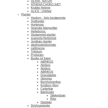
OLIVIA - NATUR
ATHENA CHOKO SÆT
Krukke Helene
ALICE - Urtefad
Planter
Havtorn - Selv bestøvende
Sydfrugter
Hortensia
Spanske Marguritter
Helleborus.
Opstammet planter
scaevola fjerblomst
Jordbær planter
stedmoderblomster
calibracoa
Trifolium
Prydgræs
Buske og træer
ABRIKOS
Abrikos
Abrikos
ABRIKOS
Granatæble
Skimmia
Bornholmerfige
Kristtorn (Ilex)
Cedertræ
Bærbuske
Stikkelsbær
Ribs
Glasbær
Drivhusplanter