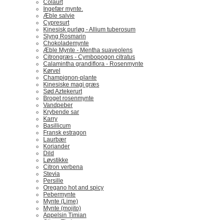
Colaurt
Ingefær mynte.
Æble salvie
Cypresurt
Kinesisk purløg - Allium tuberosum
Slyng Rosmarin
Chokolademynte
Æble Mynte - Mentha suaveolens
Citrongræs - Cymbopogon citratus
Calamintha grandiflora - Rosenmynte
Kørvel
Champignon-plante
Kinesiske magi græs
Sød Aztekerurt
Broget rosenmynte
Vandpeber
Krybende sar
Karry
Basillicum
Fransk estragon
Laurbær
Koriander
Dild
Løvstikke
Citron verbena
Stevia
Persille
Oregano hot and spicy
Pebermynte
Mynte (Lime)
Mynte (mojito)
Appelsin Timian