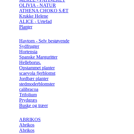
OLIVIA - NATUR
ATHENA CHOKO SÆT
Krukke Helene
ALICE - Urtefad
Planter
Havtorn - Selv bestøvende
Sydfrugter
Hortensia
Spanske Marguritter
Helleborus.
Opstammet planter
scaevola fjerblomst
Jordbær planter
stedmoderblomster
calibracoa
Trifolium
Prydgræs
Buske og træer
ABRIKOS
Abrikos
Abrikos