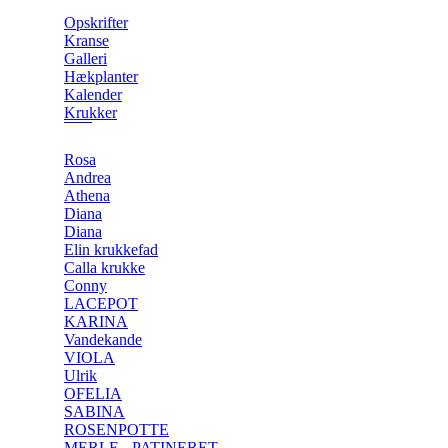
Opskrifter
Kranse
Galleri
Hækplanter
Kalender
Krukker
Rosa
Andrea
Athena
Diana
Diana
Elin krukkefad
Calla krukke
Conny
LACEPOT
KARINA
Vandekande
VIOLA
Ulrik
OFELIA
SABINA
ROSENPOTTE
MERLE - PATINERET