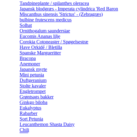
Tandpineplante / spilanthes oleracea
Japansk blodgræs - Imperata cylindrica 'Red Baron
Miscanthus sinensis 'Strictus' - (Zebragræs)
bulbine frutescens medicus
Solhat
Ornithogalum saundersiae
Eucomis Ananas lilje
Corokia Cotoneaster / Spøgelsestræ
Have Orkidé / Bletilla
Spanske Margueritter
Bracopa
Anemoner
Japansk myrte
Mini petunia
Duftgeranium
Stolte kavaler
Engletrompet
Grøntsags bakker
Ginkgo biloba
Eukalyptus
Rabarber
Sort Petunia
Leucanthemon Shasta Daisy
Chili