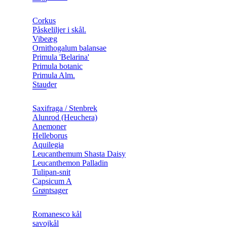
Corkus
Påskeliljer i skål.
Vibeæg
Ornithogalum balansae
Primula 'Belarina'
Primula botanic
Primula Alm.
Stauder
Saxifraga / Stenbrek
Alunrod (Heuchera)
Anemoner
Helleborus
Aquilegia
Leucanthemum Shasta Daisy
Leucanthemon Palladin
Tulipan-snit
Capsicum A
Grøntsager
Romanesco kål
savojkål