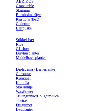
ABRIKOS
Granatæble
Skimmia
Bornholmerfige
Kristtorn (Ilex)
Cedertræ
Bærbuske
Stikkelsbær
Ribs
Glasbær
Drivhusplanter
Middelhavs planter
Dipladenia / Bægerranke
​Citrontræ
Kumquat
​Kamelia
Skærmlilje
Waxflower
​Trillingranke/Bougainvillea
Thetræ
Frugttræer
Løgplanter