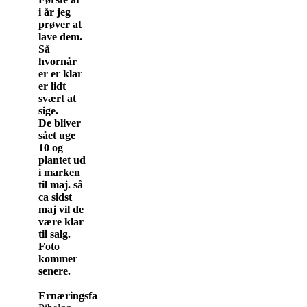
i år jeg
prøver at
lave dem.
Så
hvornår
er er klar
er lidt
svært at
sige.
De bliver
sået uge
10 og
plantet ud
i marken
til maj. så
ca sidst
maj vil de
være klar
til salg.
Foto
kommer
senere.
Ernæringsfakta