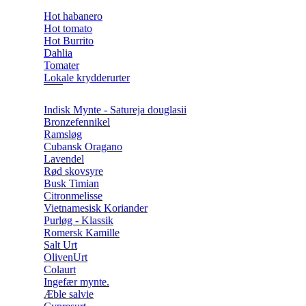
Hot habanero
Hot tomato
Hot Burrito
Dahlia
Tomater
Lokale krydderurter
Indisk Mynte - Satureja douglasii
Bronzefennikel
Ramsløg
Cubansk Oragano
Lavendel
Rød skovsyre
Busk Timian
Citronmelisse
Vietnamesisk Koriander
Purløg - Klassik
Romersk Kamille
Salt Urt
OlivenUrt
Colaurt
Ingefær mynte.
Æble salvie