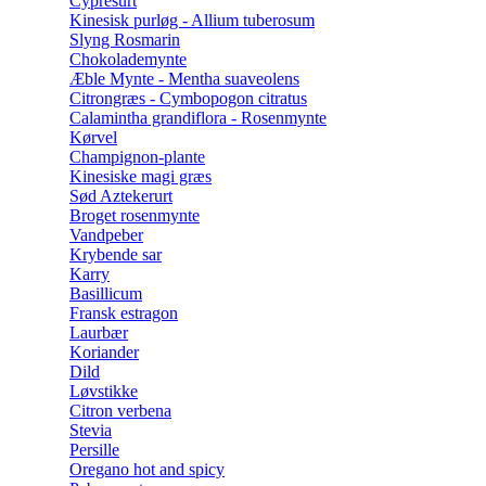
Cypresurt
Kinesisk purløg - Allium tuberosum
Slyng Rosmarin
Chokolademynte
Æble Mynte - Mentha suaveolens
Citrongræs - Cymbopogon citratus
Calamintha grandiflora - Rosenmynte
Kørvel
Champignon-plante
Kinesiske magi græs
Sød Aztekerurt
Broget rosenmynte
Vandpeber
Krybende sar
Karry
Basillicum
Fransk estragon
Laurbær
Koriander
Dild
Løvstikke
Citron verbena
Stevia
Persille
Oregano hot and spicy