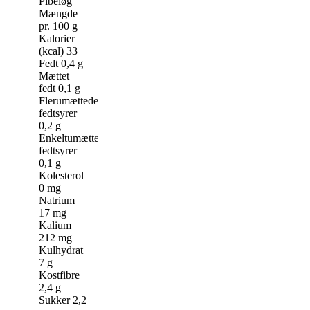
Pibeløg
Mængde
pr. 100 g
Kalorier
(kcal) 33
Fedt 0,4 g
Mættet
fedt 0,1 g
Flerumættede
fedtsyrer
0,2 g
Enkeltumættede
fedtsyrer
0,1 g
Kolesterol
0 mg
Natrium
17 mg
Kalium
212 mg
Kulhydrat
7 g
Kostfibre
2,4 g
Sukker 2,2