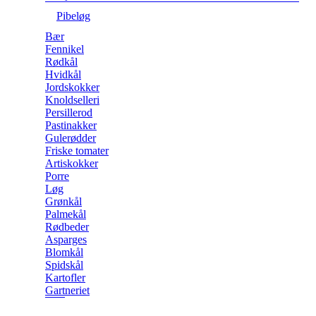
Pibeløg
Bær
Fennikel
Rødkål
Hvidkål
Jordskokker
Knoldselleri
Persillerod
Pastinakker
Gulerødder
Friske tomater
Artiskokker
Porre
Løg
Grønkål
Palmekål
Rødbeder
Asparges
Blomkål
Spidskål
Kartofler
Gartneriet