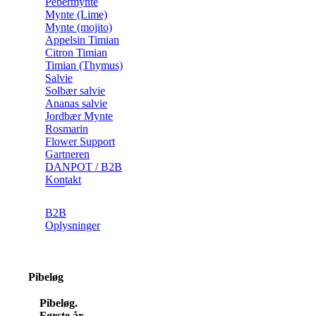
Pebermynte
Mynte (Lime)
Mynte (mojito)
Appelsin Timian
Citron Timian
Timian (Thymus)
Salvie
Solbær salvie
Ananas salvie
Jordbær Mynte
Rosmarin
Flower Support
Gartneren
DANPOT / B2B
Kontakt
B2B
Oplysninger
Pibeløg
Pibeløg.
Første år