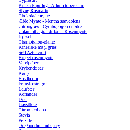
Cypresurt
Kinesisk purløg - Allium tuberosum
Slyng Rosmarin
Chokolademynte
Æble Mynte - Mentha suaveolens
Citrongræs - Cymbopogon citratus
Calamintha grandiflora - Rosenmynte
Kørvel
Champignon-plante
Kinesiske magi græs
Sød Aztekerurt
Broget rosenmynte
Vandpeber
Krybende sar
Karry
Basillicum
Fransk estragon
Laurbær
Koriander
Dild
Løvstikke
Citron verbena
Stevia
Persille
Oregano hot and spicy