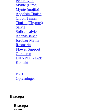
Pebermynte
Mynte (Lime)
Mynte (mojito)
Appelsin Timian
Citron Timian
Timian (Thymus)
Salvie
Solbær salvie
Ananas salvie
Jordbær Mynte
Rosmarin
Flower Support
Gartneren
DANPOT / B2B
Kontakt
B2B
Oplysninger
Bracopa
Bracopa
er en