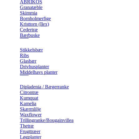
ABRIKOS
Granatæble
Skimmia
Bornholmerfige
Kristtorn (Ilex)
Cedertræ
Bærbuske
Stikkelsbær
Ribs
Glasbær
Drivhusplanter
Middelhavs planter
Dipladenia / Bægerranke
​Citrontræ
Kumquat
​Kamelia
Skærmlilje
Waxflower
​Trillingranke/Bougainvillea
Thetræ
Frugttræer
Løgplanter