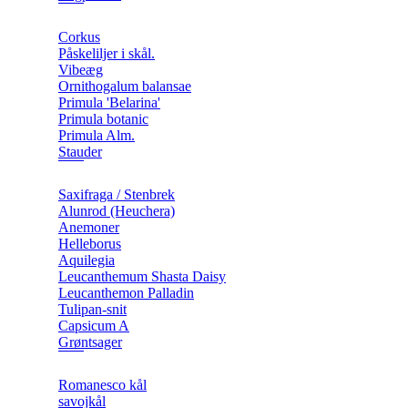
Corkus
Påskeliljer i skål.
Vibeæg
Ornithogalum balansae
Primula 'Belarina'
Primula botanic
Primula Alm.
Stauder
Saxifraga / Stenbrek
Alunrod (Heuchera)
Anemoner
Helleborus
Aquilegia
Leucanthemum Shasta Daisy
Leucanthemon Palladin
Tulipan-snit
Capsicum A
Grøntsager
Romanesco kål
savojkål