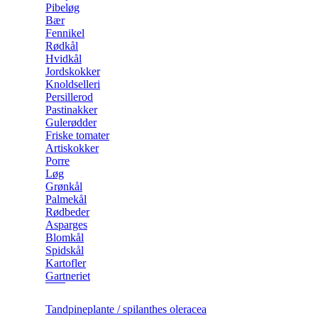
Pibeløg
Bær
Fennikel
Rødkål
Hvidkål
Jordskokker
Knoldselleri
Persillerod
Pastinakker
Gulerødder
Friske tomater
Artiskokker
Porre
Løg
Grønkål
Palmekål
Rødbeder
Asparges
Blomkål
Spidskål
Kartofler
Gartneriet
Tandpineplante / spilanthes oleracea