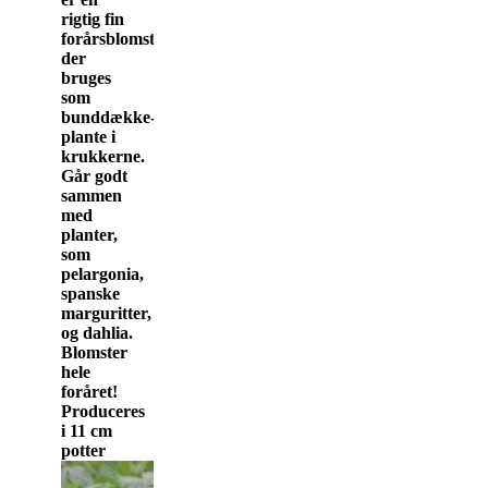
rigtig fin
forårsblomst
der
bruges
som
bunddække-
plante i
krukkerne.
Går godt
sammen
med
planter,
som
pelargonia,
spanske
marguritter,
og dahlia.
Blomster
hele
foråret!
Produceres
i 11 cm
potter