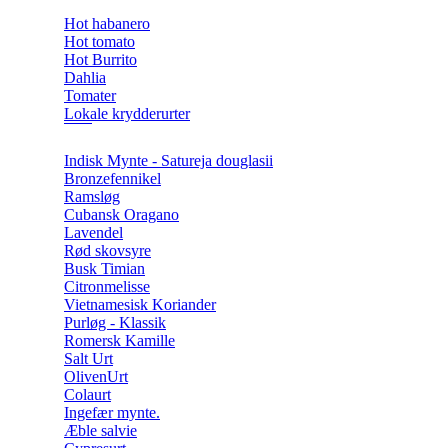
Hot habanero
Hot tomato
Hot Burrito
Dahlia
Tomater
Lokale krydderurter
Indisk Mynte - Satureja douglasii
Bronzefennikel
Ramsløg
Cubansk Oragano
Lavendel
Rød skovsyre
Busk Timian
Citronmelisse
Vietnamesisk Koriander
Purløg - Klassik
Romersk Kamille
Salt Urt
OlivenUrt
Colaurt
Ingefær mynte.
Æble salvie