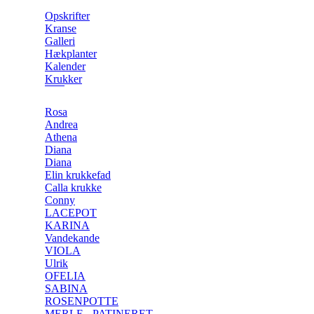
Opskrifter
Kranse
Galleri
Hækplanter
Kalender
Krukker
Rosa
Andrea
Athena
Diana
Diana
Elin krukkefad
Calla krukke
Conny
LACEPOT
KARINA
Vandekande
VIOLA
Ulrik
OFELIA
SABINA
ROSENPOTTE
MERLE - PATINERET