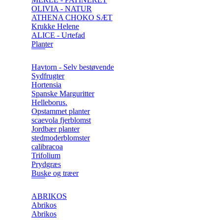
OLIVIA - NATUR
ATHENA CHOKO SÆT
Krukke Helene
ALICE - Urtefad
Planter
Havtorn - Selv bestøvende
Sydfrugter
Hortensia
Spanske Marguritter
Helleborus.
Opstammet planter
scaevola fjerblomst
Jordbær planter
stedmoderblomster
calibracoa
Trifolium
Prydgræs
Buske og træer
ABRIKOS
Abrikos
Abrikos