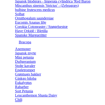
Japansk blodgræs - Imperata cylindrica 'Red Baron
Miscanthus sinensis 'Strictus' - (Zebragræs)
bulbine frutescens medicus
Solhat
Ornithogalum saundersiae
Eucomis Ananas lilje
Corokia Cotoneaster / Spøgelsestræ
Have Orkidé / Bletilla
Spanske Margueritter
Bracopa
Anemoner
Japansk myrte
Mini petunia
Duftgeranium
Stolte kavaler
Engletrompet
Grøntsags bakker
Ginkgo biloba
Eukalyptus
Rabarber
Sort Petunia
Leucanthemon Shasta Daisy
Chili