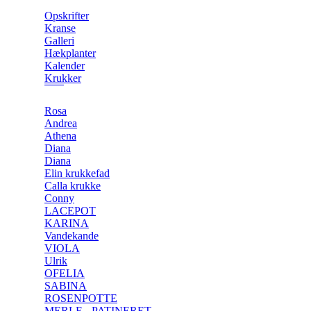
Opskrifter
Kranse
Galleri
Hækplanter
Kalender
Krukker
Rosa
Andrea
Athena
Diana
Diana
Elin krukkefad
Calla krukke
Conny
LACEPOT
KARINA
Vandekande
VIOLA
Ulrik
OFELIA
SABINA
ROSENPOTTE
MERLE - PATINERET