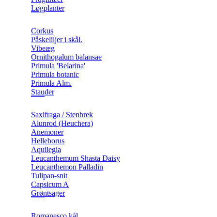
Løgplanter
Corkus
Påskeliljer i skål.
Vibeæg
Ornithogalum balansae
Primula 'Belarina'
Primula botanic
Primula Alm.
Stauder
Saxifraga / Stenbrek
Alunrod (Heuchera)
Anemoner
Helleborus
Aquilegia
Leucanthemum Shasta Daisy
Leucanthemon Palladin
Tulipan-snit
Capsicum A
Grøntsager
Romanesco kål