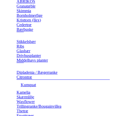
ABRIKOS
Granatæble
Skimmia
Bornholmerfige
Kristtorn (Ilex)
Cedertræ
Bærbuske
Stikkelsbær
Ribs
Glasbær
Drivhusplanter
Middelhavs planter
Dipladenia / Bægerranke
​Citrontræ
Kumquat
​Kamelia
Skærmlilje
Waxflower
​Trillingranke/Bougainvillea
Thetræ
Frugttræer