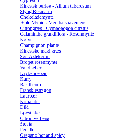
Cypresurt
Kinesisk purløg - Allium tuberosum
Slyng Rosmarin
Chokolademynte
Æble Mynte - Mentha suaveolens
Citrongræs - Cymbopogon citratus
Calamintha grandiflora - Rosenmynte
Kørvel
Champignon-plante
Kinesiske magi græs
Sød Aztekerurt
Broget rosenmynte
Vandpeber
Krybende sar
Karry
Basillicum
Fransk estragon
Laurbær
Koriander
Dild
Løvstikke
Citron verbena
Stevia
Persille
Oregano hot and spicy