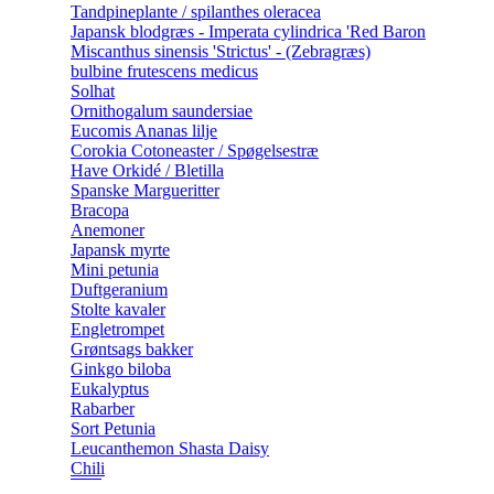
Tandpineplante / spilanthes oleracea
Japansk blodgræs - Imperata cylindrica 'Red Baron
Miscanthus sinensis 'Strictus' - (Zebragræs)
bulbine frutescens medicus
Solhat
Ornithogalum saundersiae
Eucomis Ananas lilje
Corokia Cotoneaster / Spøgelsestræ
Have Orkidé / Bletilla
Spanske Margueritter
Bracopa
Anemoner
Japansk myrte
Mini petunia
Duftgeranium
Stolte kavaler
Engletrompet
Grøntsags bakker
Ginkgo biloba
Eukalyptus
Rabarber
Sort Petunia
Leucanthemon Shasta Daisy
Chili