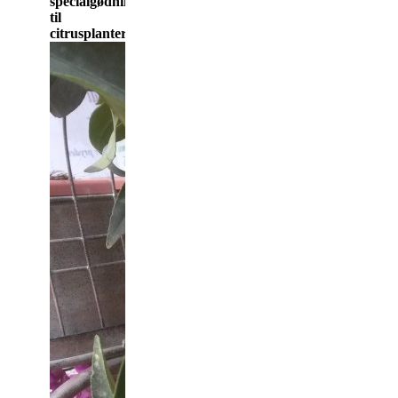
specialgødning
til
citrusplanter.