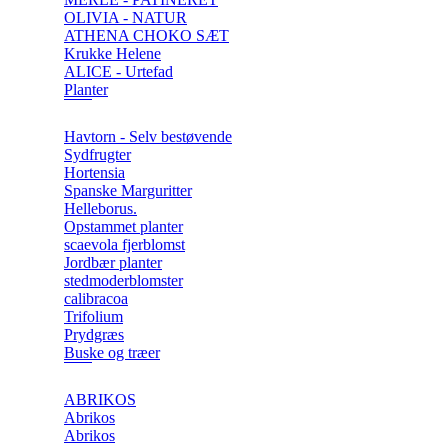
OLIVIA - NATUR
ATHENA CHOKO SÆT
Krukke Helene
ALICE - Urtefad
Planter
Havtorn - Selv bestøvende
Sydfrugter
Hortensia
Spanske Marguritter
Helleborus.
Opstammet planter
scaevola fjerblomst
Jordbær planter
stedmoderblomster
calibracoa
Trifolium
Prydgræs
Buske og træer
ABRIKOS
Abrikos
Abrikos