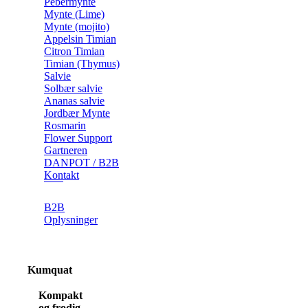
Pebermynte
Mynte (Lime)
Mynte (mojito)
Appelsin Timian
Citron Timian
Timian (Thymus)
Salvie
Solbær salvie
Ananas salvie
Jordbær Mynte
Rosmarin
Flower Support
Gartneren
DANPOT / B2B
Kontakt
B2B
Oplysninger
Kumquat
Kompakt
og frodig