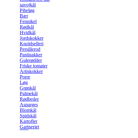
savojkål
Pibeløg
Bær
Fennikel
Rødkål
Hvidkål
Jordskokker
Knoldselleri
Persillerod
Pastinakker
Gulerødder
Friske tomater
Artiskokker
Porre
Løg
Grønkål
Palmekål
Rødbeder
Asparges
Blomkål
Spidskål
Kartofler
Gartneriet