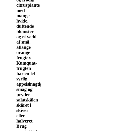
citrusplante
med
mange
hvide,
duftende
blomster
og et væld
af små,
aflange
orange
frugter.
Kumquat-
frugten
har en let
syrlig
appelsinagtig
smag og
pryder
salatskålen
skåret i
skiver
eller
halveret.
Brug