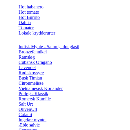
Hot habanero
Hot tomato
Hot Burrito
Dahlia
Tomater
Lokale krydderurter
Indisk Mynte - Satureja douglasii
Bronzefennikel
Ramsløg
Cubansk Oragano
Lavendel
Rød skovsyre
Busk Timian
Citronmelisse
Vietnamesisk Koriander
Purløg - Klassik
Romersk Kamille
Salt Urt
OlivenUrt
Colaurt
Ingefær mynte.
Æble salvie