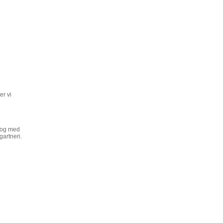
er vi
log med
gartneri.