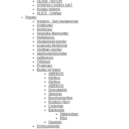
OLIVIA - NATUR
ATHENA CHOKO SÆT
Krukke Helene
ALICE - Urtefad
Planter
Havtorn - Selv bestøvende
Sydfrugter
Hortensia
Spanske Marguritter
Helleborus.
Opstammet planter
scaevola fjerblomst
Jordbær planter
stedmoderblomster
calibracoa
Trifolium
Prydgræs
Buske og træer
ABRIKOS
Abrikos
Abrikos
ABRIKOS
Granatæble
Skimmia
Bornholmerfige
Kristtorn (Ilex)
Cedertræ
Bærbuske
Stikkelsbær
Ribs
Glasbær
Drivhusplanter