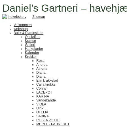
Daniel’s Gartneri – havehjæ
Indkøbskurv
Sitemap
Velkommen
webshop
Butik & Planteskole
Opskrifter
Kranse
Galleri
Hækplanter
Kalender
Krukker
Rosa
Andrea
Athena
Diana
Diana
Elin krukkefad
Calla krukke
Conny
LACEPOT
KARINA
Vandekande
VIOLA
Ulrik
OFELIA
SABINA
ROSENPOTTE
MERLE - PATINERET