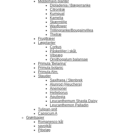
Middelhavs planter
Dipladenia / Bægerranke
​Citrontræ
Kumquat
​Kamelia
Skærmlilje
Waxflower
​Trillingranke/Bougainvillea
Thetræ
Frugttræer
Løgplanter
Corkus
Påskeliljer i skål.
Vibeæg
Ornithogalum balansae
Primula 'Belarina'
Primula botanic
Primula Alm.
Stauder
Saxifraga / Stenbrek
Alunrod (Heuchera)
Anemoner
Helleborus
Aquilegia
Leucanthemum Shasta Daisy
Leucanthemon Palladin
Tulipan-snit
Capsicum A
Grøntsager
Romanesco kål
savojkål
Pibeløg