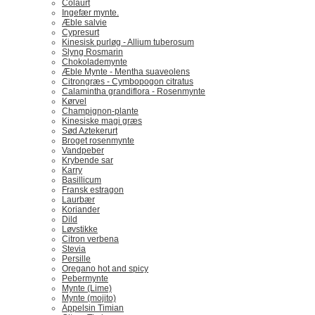
Colaurt
Ingefær mynte.
Æble salvie
Cypresurt
Kinesisk purløg - Allium tuberosum
Slyng Rosmarin
Chokolademynte
Æble Mynte - Mentha suaveolens
Citrongræs - Cymbopogon citratus
Calamintha grandiflora - Rosenmynte
Kørvel
Champignon-plante
Kinesiske magi græs
Sød Aztekerurt
Broget rosenmynte
Vandpeber
Krybende sar
Karry
Basillicum
Fransk estragon
Laurbær
Koriander
Dild
Løvstikke
Citron verbena
Stevia
Persille
Oregano hot and spicy
Pebermynte
Mynte (Lime)
Mynte (mojito)
Appelsin Timian