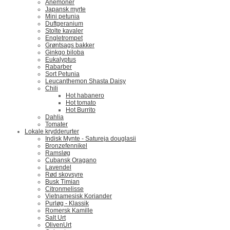
Anemoner
Japansk myrte
Mini petunia
Duftgeranium
Stolte kavaler
Engletrompet
Grøntsags bakker
Ginkgo biloba
Eukalyptus
Rabarber
Sort Petunia
Leucanthemon Shasta Daisy
Chili
Hot habanero
Hot tomato
Hot Burrito
Dahlia
Tomater
Lokale krydderurter
Indisk Mynte - Satureja douglasii
Bronzefennikel
Ramsløg
Cubansk Oragano
Lavendel
Rød skovsyre
Busk Timian
Citronmelisse
Vietnamesisk Koriander
Purløg - Klassik
Romersk Kamille
Salt Urt
OlivenUrt