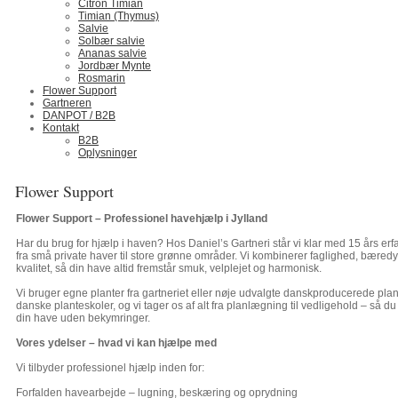
Citron Timian
Timian (Thymus)
Salvie
Solbær salvie
Ananas salvie
Jordbær Mynte
Rosmarin
Flower Support
Gartneren
DANPOT / B2B
Kontakt
B2B
Oplysninger
Flower Support
Flower Support – Professionel havehjælp i Jylland
Har du brug for hjælp i haven? Hos Daniel’s Gartneri står vi klar med 15 års erfar
fra små private haver til store grønne områder. Vi kombinerer faglighed, bæred
kvalitet, så din have altid fremstår smuk, velplejet og harmonisk.
Vi bruger egne planter fra gartneriet eller nøje udvalgte danskproducerede plant
danske planteskoler, og vi tager os af alt fra planlægning til vedligehold – så d
din have uden bekymringer.
Vores ydelser – hvad vi kan hjælpe med
Vi tilbyder professionel hjælp inden for:
Forfalden havearbejde – lugning, beskæring og oprydning