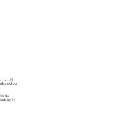
ing i alt
ygtighed og
er fra
u kan nyde