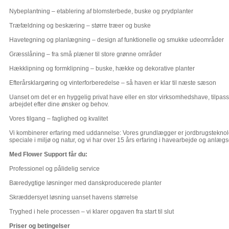
Nybeplantning – etablering af blomsterbede, buske og prydplanter
Træfældning og beskæring – større træer og buske
Havetegning og planlægning – design af funktionelle og smukke udeområder
Græsslåning – fra små plæner til store grønne områder
Hækklipning og formklipning – buske, hække og dekorative planter
Efterårsklargøring og vinterforberedelse – så haven er klar til næste sæson
Uanset om det er en hyggelig privat have eller en stor virksomhedshave, tilpass
arbejdet efter dine ønsker og behov.
Vores tilgang – faglighed og kvalitet
Vi kombinerer erfaring med uddannelse: Vores grundlægger er jordbrugstekno
speciale i miljø og natur, og vi har over 15 års erfaring i havearbejde og anlægs
Med Flower Support får du:
Professionel og pålidelig service
Bæredygtige løsninger med danskproducerede planter
Skræddersyet løsning uanset havens størrelse
Tryghed i hele processen – vi klarer opgaven fra start til slut
Priser og betingelser