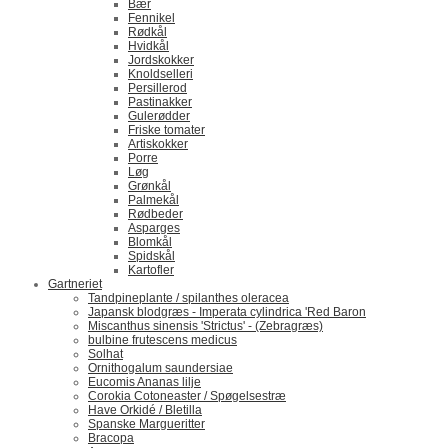
Bær
Fennikel
Rødkål
Hvidkål
Jordskokker
Knoldselleri
Persillerod
Pastinakker
Gulerødder
Friske tomater
Artiskokker
Porre
Løg
Grønkål
Palmekål
Rødbeder
Asparges
Blomkål
Spidskål
Kartofler
Gartneriet
Tandpineplante / spilanthes oleracea
Japansk blodgræs - Imperata cylindrica 'Red Baron
Miscanthus sinensis 'Strictus' - (Zebragræs)
bulbine frutescens medicus
Solhat
Ornithogalum saundersiae
Eucomis Ananas lilje
Corokia Cotoneaster / Spøgelsestræ
Have Orkidé / Bletilla
Spanske Margueritter
Bracopa