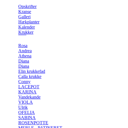
Opskrifter
Kranse
Galleri
Hækplanter
Kalender
Krukker
Rosa
Andrea
Athena
Diana
Diana
Elin krukkefad
Calla krukke
Conny
LACEPOT
KARINA
Vandekande
VIOLA
Ulrik
OFELIA
SABINA
ROSENPOTTE
MERLE - PATINERET