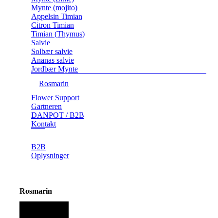
Mynte (mojito)
Appelsin Timian
Citron Timian
Timian (Thymus)
Salvie
Solbær salvie
Ananas salvie
Jordbær Mynte
Rosmarin
Flower Support
Gartneren
DANPOT / B2B
Kontakt
B2B
Oplysninger
Rosmarin