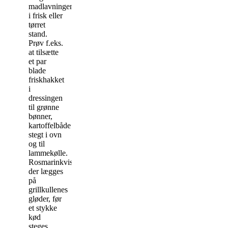
madlavningen
i frisk eller
tørret
stand.
Prøv f.eks.
at tilsætte
et par
blade
friskhakket
i
dressingen
til grønne
bønner,
kartoffelbåde
stegt i ovn
og til
lammekølle.
Rosmarinkviste,
der lægges
på
grillkullenes
gløder, før
et stykke
kød
steges,