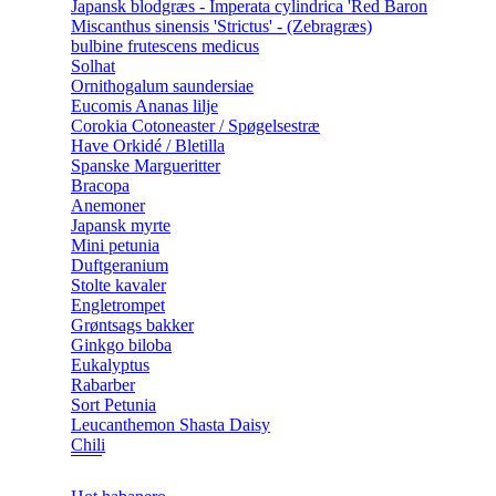
Japansk blodgræs - Imperata cylindrica 'Red Baron
Miscanthus sinensis 'Strictus' - (Zebragræs)
bulbine frutescens medicus
Solhat
Ornithogalum saundersiae
Eucomis Ananas lilje
Corokia Cotoneaster / Spøgelsestræ
Have Orkidé / Bletilla
Spanske Margueritter
Bracopa
Anemoner
Japansk myrte
Mini petunia
Duftgeranium
Stolte kavaler
Engletrompet
Grøntsags bakker
Ginkgo biloba
Eukalyptus
Rabarber
Sort Petunia
Leucanthemon Shasta Daisy
Chili