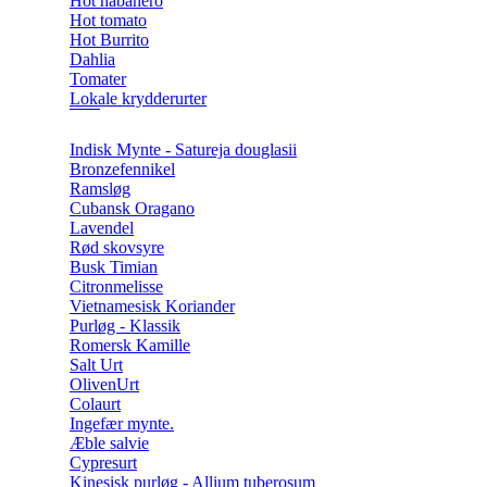
Hot habanero
Hot tomato
Hot Burrito
Dahlia
Tomater
Lokale krydderurter
Indisk Mynte - Satureja douglasii
Bronzefennikel
Ramsløg
Cubansk Oragano
Lavendel
Rød skovsyre
Busk Timian
Citronmelisse
Vietnamesisk Koriander
Purløg - Klassik
Romersk Kamille
Salt Urt
OlivenUrt
Colaurt
Ingefær mynte.
Æble salvie
Cypresurt
Kinesisk purløg - Allium tuberosum