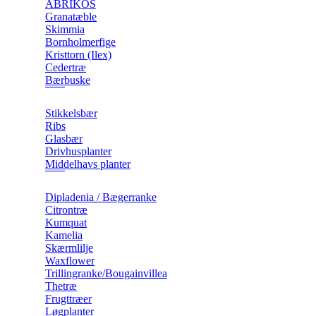
ABRIKOS
Granatæble
Skimmia
Bornholmerfige
Kristtorn (Ilex)
Cedertræ
Bærbuske
Stikkelsbær
Ribs
Glasbær
Drivhusplanter
Middelhavs planter
Dipladenia / Bægerranke
​Citrontræ
Kumquat
​Kamelia
Skærmlilje
Waxflower
​Trillingranke/Bougainvillea
Thetræ
Frugttræer
Løgplanter