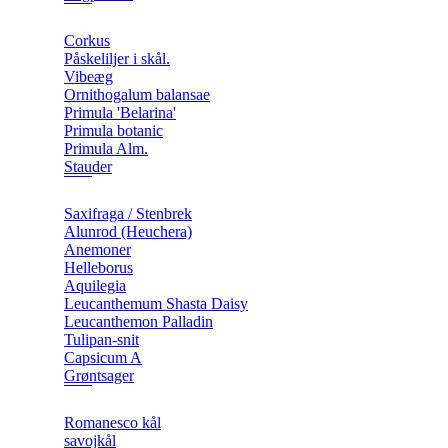
Corkus
Påskeliljer i skål.
Vibeæg
Ornithogalum balansae
Primula 'Belarina'
Primula botanic
Primula Alm.
Stauder
Saxifraga / Stenbrek
Alunrod (Heuchera)
Anemoner
Helleborus
Aquilegia
Leucanthemum Shasta Daisy
Leucanthemon Palladin
Tulipan-snit
Capsicum A
Grøntsager
Romanesco kål
savojkål