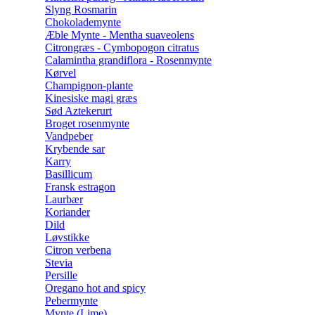
Slyng Rosmarin
Chokolademynte
Æble Mynte - Mentha suaveolens
Citrongræs - Cymbopogon citratus
Calamintha grandiflora - Rosenmynte
Kørvel
Champignon-plante
Kinesiske magi græs
Sød Aztekerurt
Broget rosenmynte
Vandpeber
Krybende sar
Karry
Basillicum
Fransk estragon
Laurbær
Koriander
Dild
Løvstikke
Citron verbena
Stevia
Persille
Oregano hot and spicy
Pebermynte
Mynte (Lime)