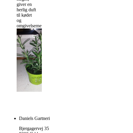
giver en
herlig duft
til kødet
og
omgivelserne.
Daniels Gartneri
Bjergagervej 35