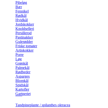
Pibeløg
Bær
Fennikel
Rødkål
Hvidkål
Jordskokker
Knoldselleri
Persillerod
Pastinakker
Gulerødder
Friske tomater
Artiskokker
Porre
Løg
Grønkål
Palmekål
Rødbeder
Asparges
Blomkål
Spidskål
Kartofler
Gartneriet
Tandpineplante / spilanthes oleracea