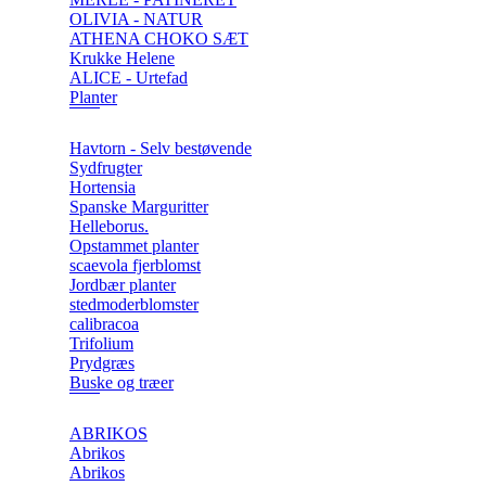
OLIVIA - NATUR
ATHENA CHOKO SÆT
Krukke Helene
ALICE - Urtefad
Planter
Havtorn - Selv bestøvende
Sydfrugter
Hortensia
Spanske Marguritter
Helleborus.
Opstammet planter
scaevola fjerblomst
Jordbær planter
stedmoderblomster
calibracoa
Trifolium
Prydgræs
Buske og træer
ABRIKOS
Abrikos
Abrikos