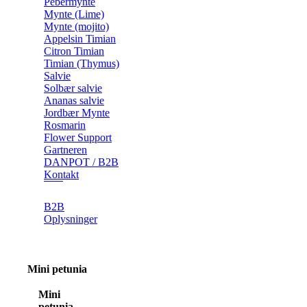
Pebermynte
Mynte (Lime)
Mynte (mojito)
Appelsin Timian
Citron Timian
Timian (Thymus)
Salvie
Solbær salvie
Ananas salvie
Jordbær Mynte
Rosmarin
Flower Support
Gartneren
DANPOT / B2B
Kontakt
B2B
Oplysninger
Mini petunia
Mini
petunia,