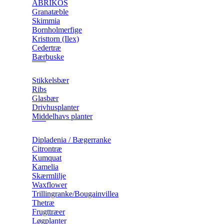
ABRIKOS
Granatæble
Skimmia
Bornholmerfige
Kristtorn (Ilex)
Cedertræ
Bærbuske
Stikkelsbær
Ribs
Glasbær
Drivhusplanter
Middelhavs planter
Dipladenia / Bægerranke
​Citrontræ
Kumquat
​Kamelia
Skærmlilje
Waxflower
​Trillingranke/Bougainvillea
Thetræ
Frugttræer
Løgplanter