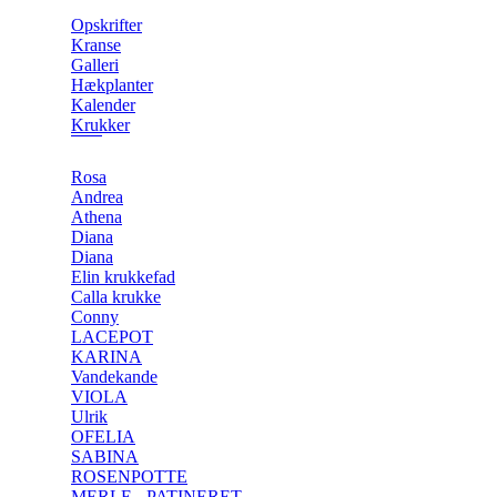
Opskrifter
Kranse
Galleri
Hækplanter
Kalender
Krukker
Rosa
Andrea
Athena
Diana
Diana
Elin krukkefad
Calla krukke
Conny
LACEPOT
KARINA
Vandekande
VIOLA
Ulrik
OFELIA
SABINA
ROSENPOTTE
MERLE - PATINERET