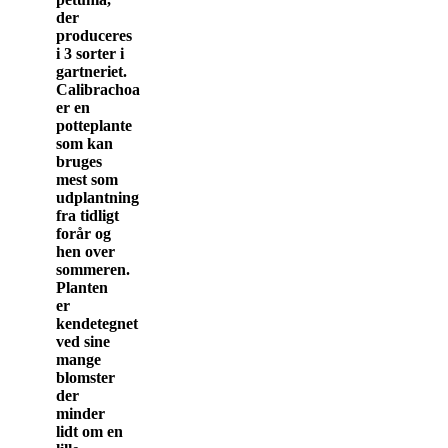
der
produceres
i 3 sorter i
gartneriet.
Calibrachoa
er en
potteplante
som kan
bruges
mest som
udplantning
fra tidligt
forår og
hen over
sommeren.
Planten
er
kendetegnet
ved sine
mange
blomster
der
minder
lidt om en