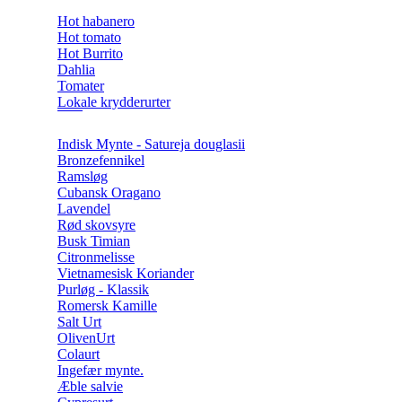
Hot habanero
Hot tomato
Hot Burrito
Dahlia
Tomater
Lokale krydderurter
Indisk Mynte - Satureja douglasii
Bronzefennikel
Ramsløg
Cubansk Oragano
Lavendel
Rød skovsyre
Busk Timian
Citronmelisse
Vietnamesisk Koriander
Purløg - Klassik
Romersk Kamille
Salt Urt
OlivenUrt
Colaurt
Ingefær mynte.
Æble salvie