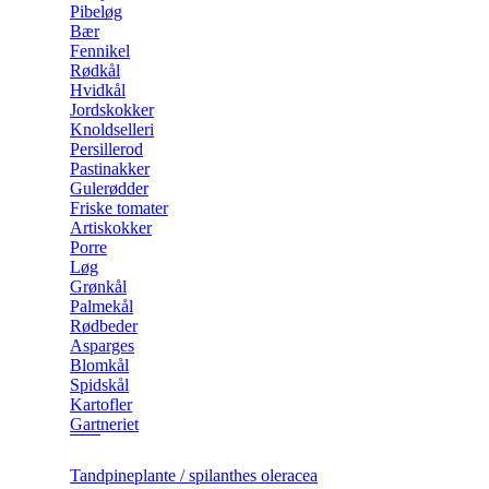
Pibeløg
Bær
Fennikel
Rødkål
Hvidkål
Jordskokker
Knoldselleri
Persillerod
Pastinakker
Gulerødder
Friske tomater
Artiskokker
Porre
Løg
Grønkål
Palmekål
Rødbeder
Asparges
Blomkål
Spidskål
Kartofler
Gartneriet
Tandpineplante / spilanthes oleracea