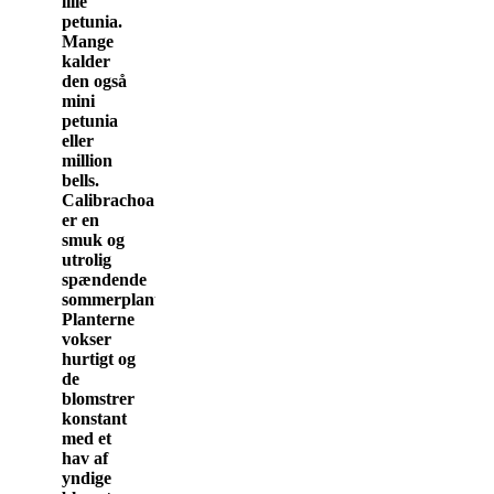
lille
petunia.
Mange
kalder
den også
mini
petunia
eller
million
bells.
Calibrachoa
er en
smuk og
utrolig
spændende
sommerplante.
Planterne
vokser
hurtigt og
de
blomstrer
konstant
med et
hav af
yndige