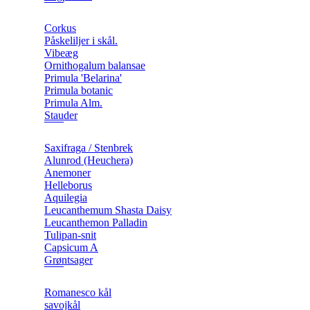
Corkus
Påskeliljer i skål.
Vibeæg
Ornithogalum balansae
Primula 'Belarina'
Primula botanic
Primula Alm.
Stauder
Saxifraga / Stenbrek
Alunrod (Heuchera)
Anemoner
Helleborus
Aquilegia
Leucanthemum Shasta Daisy
Leucanthemon Palladin
Tulipan-snit
Capsicum A
Grøntsager
Romanesco kål
savojkål