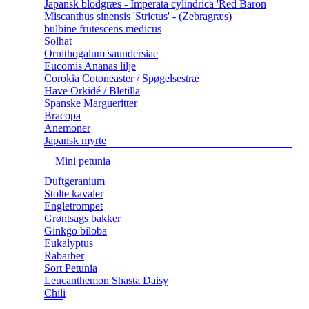
Japansk blodgræs - Imperata cylindrica 'Red Baron
Miscanthus sinensis 'Strictus' - (Zebragræs)
bulbine frutescens medicus
Solhat
Ornithogalum saundersiae
Eucomis Ananas lilje
Corokia Cotoneaster / Spøgelsestræ
Have Orkidé / Bletilla
Spanske Margueritter
Bracopa
Anemoner
Japansk myrte
Mini petunia
Duftgeranium
Stolte kavaler
Engletrompet
Grøntsags bakker
Ginkgo biloba
Eukalyptus
Rabarber
Sort Petunia
Leucanthemon Shasta Daisy
Chili