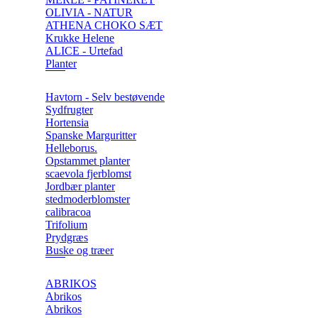
OLIVIA - NATUR
ATHENA CHOKO SÆT
Krukke Helene
ALICE - Urtefad
Planter
Havtorn - Selv bestøvende
Sydfrugter
Hortensia
Spanske Marguritter
Helleborus.
Opstammet planter
scaevola fjerblomst
Jordbær planter
stedmoderblomster
calibracoa
Trifolium
Prydgræs
Buske og træer
ABRIKOS
Abrikos
Abrikos