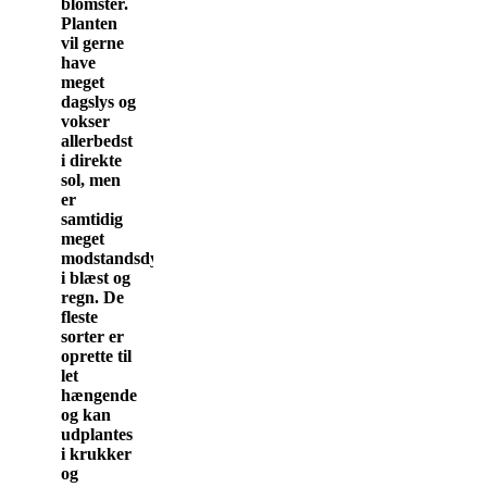
blomster.
Planten
vil gerne
have
meget
dagslys og
vokser
allerbedst
i direkte
sol, men
er
samtidig
meget
modstandsdygtige
i blæst og
regn. De
fleste
sorter er
oprette til
let
hængende
og kan
udplantes
i krukker
og