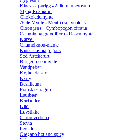
Cypresurt
Kinesisk purløg - Allium tuberosum
Slyng Rosmarin
Chokolademynte
Æble Mynte - Mentha suaveolens
Citrongræs - Cymbopogon citratus
Calamintha grandiflora - Rosenmynte
Kørvel
Champignon-plante
Kinesiske magi græs
Sød Aztekerurt
Broget rosenmynte
Vandpeber
Krybende sar
Karry
Basillicum
Fransk estragon
Laurbær
Koriander
Dild
Løvstikke
Citron verbena
Stevia
Persille
Oregano hot and spicy