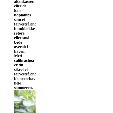
altankasser,
eller de
kan
udplantes
som et
farvestrålende
bunddække
i store
eller små
bede
overalt i
haven.
Med
calibrachoa
er du
sikret et
farvestrålende
blomsterhav
hele
sommeren.