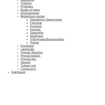
calibracoa
Trifolium
Prydgræs
Buske og træer
Drivhusplanter
Middelhavs planter
Dipladenia / Bægerranke
​Citrontræ
Kumquat
​Kamelia
Skærmlilje
Waxflower
​Trillingranke/Bougainvillea
Thetræ
Frugttræer
Løgplanter
Primula 'Belarina'
Primula botanic
Primula Alm.
Stauder
Tulipan-snit
Capsicum A
Grøntsager