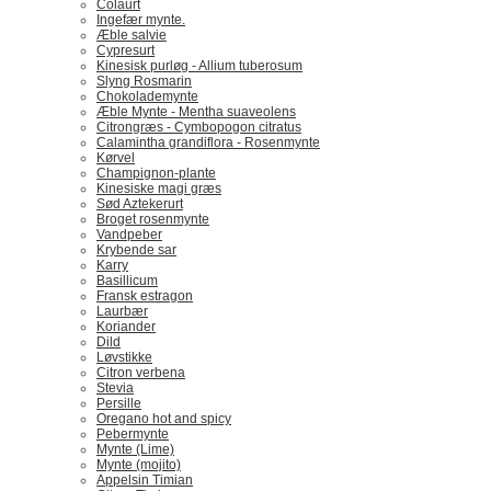
Colaurt
Ingefær mynte.
Æble salvie
Cypresurt
Kinesisk purløg - Allium tuberosum
Slyng Rosmarin
Chokolademynte
Æble Mynte - Mentha suaveolens
Citrongræs - Cymbopogon citratus
Calamintha grandiflora - Rosenmynte
Kørvel
Champignon-plante
Kinesiske magi græs
Sød Aztekerurt
Broget rosenmynte
Vandpeber
Krybende sar
Karry
Basillicum
Fransk estragon
Laurbær
Koriander
Dild
Løvstikke
Citron verbena
Stevia
Persille
Oregano hot and spicy
Pebermynte
Mynte (Lime)
Mynte (mojito)
Appelsin Timian