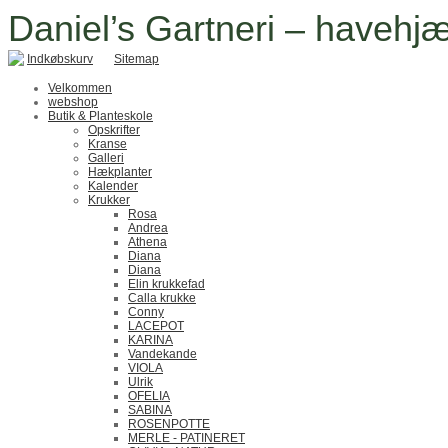
Daniel’s Gartneri – havehjæ
Indkøbskurv
Sitemap
Velkommen
webshop
Butik & Planteskole
Opskrifter
Kranse
Galleri
Hækplanter
Kalender
Krukker
Rosa
Andrea
Athena
Diana
Diana
Elin krukkefad
Calla krukke
Conny
LACEPOT
KARINA
Vandekande
VIOLA
Ulrik
OFELIA
SABINA
ROSENPOTTE
MERLE - PATINERET