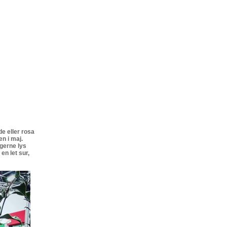
e eller rosa
en i maj.
 gerne lys
en let sur,