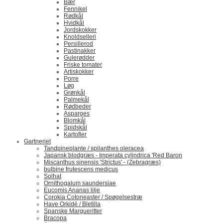
Bær
Fennikel
Rødkål
Hvidkål
Jordskokker
Knoldselleri
Persillerod
Pastinakker
Gulerødder
Friske tomater
Artiskokker
Porre
Løg
Grønkål
Palmekål
Rødbeder
Asparges
Blomkål
Spidskål
Kartofler
Gartneriet
Tandpineplante / spilanthes oleracea
Japansk blodgræs - Imperata cylindrica 'Red Baron
Miscanthus sinensis 'Strictus' - (Zebragræs)
bulbine frutescens medicus
Solhat
Ornithogalum saundersiae
Eucomis Ananas lilje
Corokia Cotoneaster / Spøgelsestræ
Have Orkidé / Bletilla
Spanske Margueritter
Bracopa