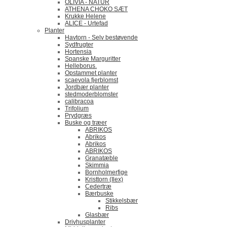
OLIVIA - NATUR
ATHENA CHOKO SÆT
Krukke Helene
ALICE - Urtefad
Planter
Havtorn - Selv bestøvende
Sydfrugter
Hortensia
Spanske Marguritter
Helleborus.
Opstammet planter
scaevola fjerblomst
Jordbær planter
stedmoderblomster
calibracoa
Trifolium
Prydgræs
Buske og træer
ABRIKOS
Abrikos
Abrikos
ABRIKOS
Granatæble
Skimmia
Bornholmerfige
Kristtorn (Ilex)
Cedertræ
Bærbuske
Stikkelsbær
Ribs
Glasbær
Drivhusplanter