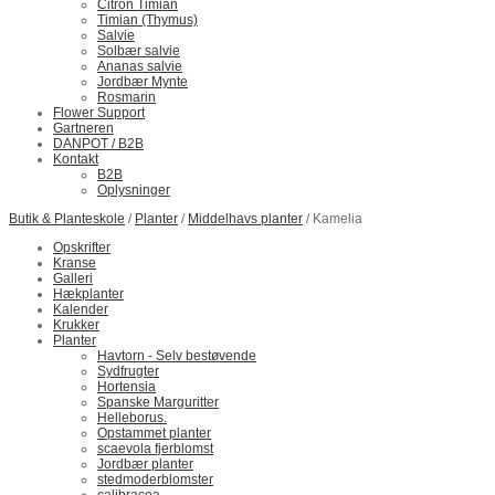
Citron Timian
Timian (Thymus)
Salvie
Solbær salvie
Ananas salvie
Jordbær Mynte
Rosmarin
Flower Support
Gartneren
DANPOT / B2B
Kontakt
B2B
Oplysninger
Butik & Planteskole
/
Planter
/
Middelhavs planter
/ ​Kamelia
Opskrifter
Kranse
Galleri
Hækplanter
Kalender
Krukker
Planter
Havtorn - Selv bestøvende
Sydfrugter
Hortensia
Spanske Marguritter
Helleborus.
Opstammet planter
scaevola fjerblomst
Jordbær planter
stedmoderblomster