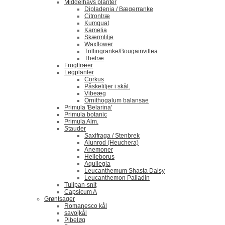
Middelhavs planter
Dipladenia / Bægerranke
​Citrontræ
Kumquat
​Kamelia
Skærmlilje
Waxflower
​Trillingranke/Bougainvillea
Thetræ
Frugttræer
Løgplanter
Corkus
Påskeliljer i skål.
Vibeæg
Ornithogalum balansae
Primula 'Belarina'
Primula botanic
Primula Alm.
Stauder
Saxifraga / Stenbrek
Alunrod (Heuchera)
Anemoner
Helleborus
Aquilegia
Leucanthemum Shasta Daisy
Leucanthemon Palladin
Tulipan-snit
Capsicum A
Grøntsager
Romanesco kål
savojkål
Pibeløg