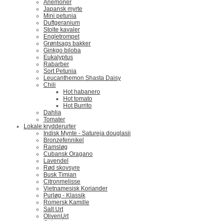
Anemoner
Japansk myrte
Mini petunia
Duftgeranium
Stolte kavaler
Engletrompet
Grøntsags bakker
Ginkgo biloba
Eukalyptus
Rabarber
Sort Petunia
Leucanthemon Shasta Daisy
Chili
Hot habanero
Hot tomato
Hot Burrito
Dahlia
Tomater
Lokale krydderurter
Indisk Mynte - Satureja douglasii
Bronzefennikel
Ramsløg
Cubansk Oragano
Lavendel
Rød skovsyre
Busk Timian
Citronmelisse
Vietnamesisk Koriander
Purløg - Klassik
Romersk Kamille
Salt Urt
OlivenUrt