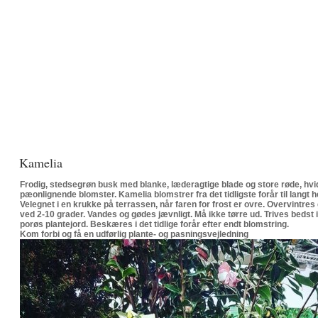
​Kamelia
Frodig, stedsegrøn busk med blanke, læderagtige blade og store røde, hvid
pæonlignende blomster. Kamelia blomstrer fra det tidligste forår til langt h
Velegnet i en krukke på terrassen, når faren for frost er ovre. Overvintres
ved 2-10 grader. Vandes og gødes jævnligt. Må ikke tørre ud. Trives bedst i 
porøs plantejord. Beskæres i det tidlige forår efter endt blomstring.
Kom forbi og få en udførlig plante- og pasningsvejledning